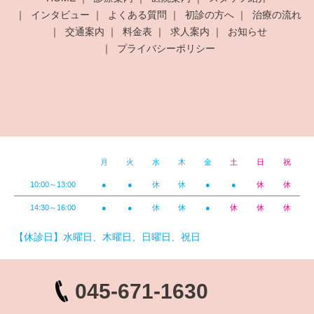
インタビュー
よくある質問
初診の方へ
治療の流れ
交通案内
料金表
求人案内
お知らせ
プライバシーポリシー
月
火
水
木
金
土
日
祝
10:00～13:00
●
●
休
休
●
●
休
休
14:30～16:00
●
●
休
休
●
休
休
休
【休診日】水曜日、木曜日、日曜日、祝日
045-671-1630