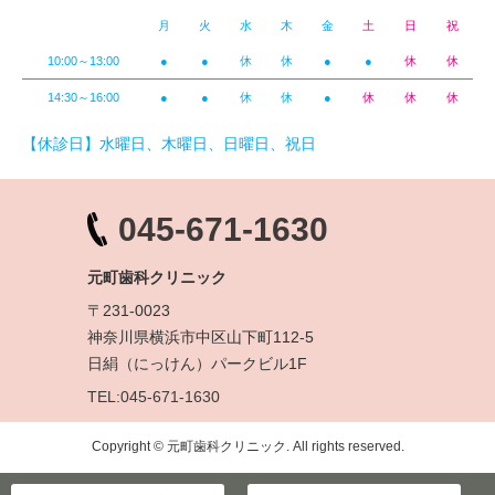
月
火
水
木
金
土
日
祝
10:00～13:00
●
●
休
休
●
●
休
休
14:30～16:00
●
●
休
休
●
休
休
休
【休診日】水曜日、木曜日、日曜日、祝日
045-671-1630
元町歯科クリニック
〒231-0023
神奈川県横浜市中区山下町112-5
日絹（にっけん）パークビル1F
TEL:045-671-1630
Copyright © 元町歯科クリニック. All rights reserved.