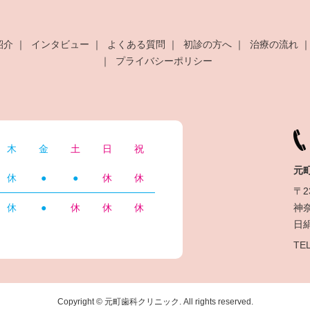
紹介
インタビュー
よくある質問
初診の方へ
治療の流れ
プライバシーポリシー
木
金
土
日
祝
元
休
●
●
休
休
〒2
神
休
●
休
休
休
日
TEL
Copyright © 元町歯科クリニック. All rights reserved.