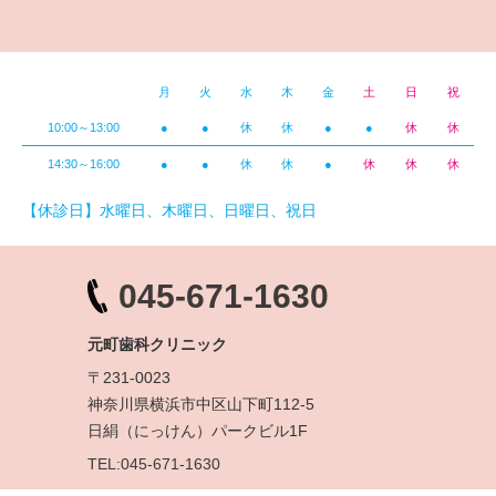
月
火
水
木
金
土
日
祝
10:00～13:00
●
●
休
休
●
●
休
休
14:30～16:00
●
●
休
休
●
休
休
休
【休診日】水曜日、木曜日、日曜日、祝日
045-671-1630
元町歯科クリニック
〒231-0023
神奈川県横浜市中区山下町112-5
日絹（にっけん）パークビル1F
TEL:045-671-1630