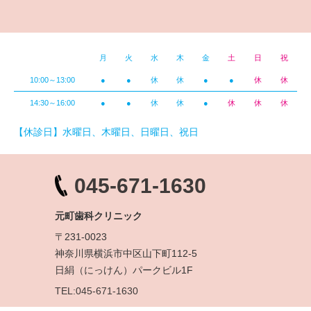
月
火
水
木
金
土
日
祝
10:00～13:00
●
●
休
休
●
●
休
休
14:30～16:00
●
●
休
休
●
休
休
休
【休診日】水曜日、木曜日、日曜日、祝日
045-671-1630
元町歯科クリニック
〒231-0023
神奈川県横浜市中区山下町112-5
日絹（にっけん）パークビル1F
TEL:045-671-1630