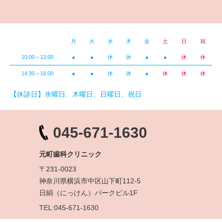
月
火
水
木
金
土
日
祝
10:00～13:00
●
●
休
休
●
●
休
休
14:30～16:00
●
●
休
休
●
休
休
休
【休診日】水曜日、木曜日、日曜日、祝日
045-671-1630
元町歯科クリニック
〒231-0023
神奈川県横浜市中区山下町112-5
日絹（にっけん）パークビル1F
TEL:045-671-1630